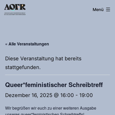
Zum
Autonomes
Menü
Inhalt
queer*feministisches
springen
Referat
« Alle Veranstaltungen
Diese Veranstaltung hat bereits
stattgefunden.
Queer*feministischer Schreibtreff
Dezember 16, 2025 @ 16:00
-
19:00
Wir begrüßen wir euch zu einer weiteren Ausgabe
unseres queer*feministischen Schreibtreffs!