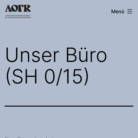
Zum
Autonomes
Menü
Inhalt
queer*feministisches
springen
Referat
Unser Büro
(SH 0/15)