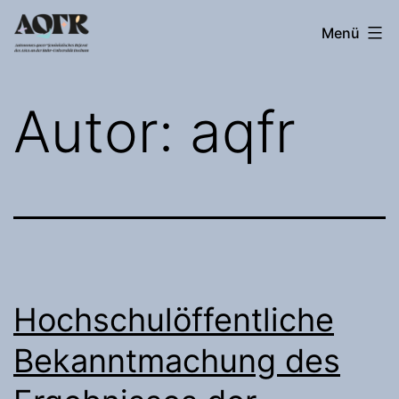
Zum
Autonomes
Menü
Inhalt
queer*feministisches
springen
Referat
Autor:
aqfr
Hochschulöffentliche
Bekanntmachung des