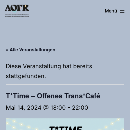
Zum
Autonomes
Menü
Inhalt
queer*feministisches
springen
Referat
« Alle Veranstaltungen
Diese Veranstaltung hat bereits
stattgefunden.
T*Time – Offenes Trans*Café
Mai 14, 2024 @ 18:00
-
22:00