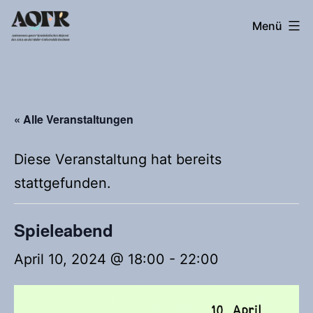
Zum
Autonomes
Menü
Inhalt
queer*feministisches
springen
Referat
« Alle Veranstaltungen
Diese Veranstaltung hat bereits
stattgefunden.
Spieleabend
April 10, 2024 @ 18:00
-
22:00