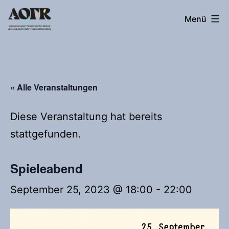
Zum
Autonomes
Menü
Inhalt
queer*feministisches
springen
Referat
« Alle Veranstaltungen
Diese Veranstaltung hat bereits
stattgefunden.
Spieleabend
September 25, 2023 @ 18:00
-
22:00