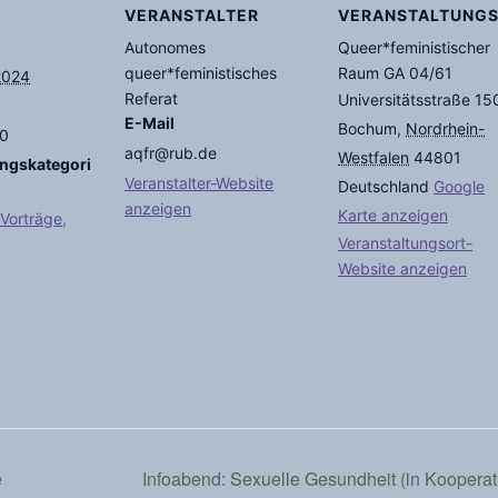
VERANSTALTER
VERANSTALTUNG
Autonomes
Queer*feministischer
queer*feministisches
Raum GA 04/61
2024
Referat
Universitätsstraße 15
E-Mail
Bochum
,
Nordrhein-
00
aqfr@rub.de
Westfalen
44801
ungskategori
Veranstalter-Website
Deutschland
Google
anzeigen
Karte anzeigen
Vorträge,
Veranstaltungsort-
Website anzeigen
é
Infoabend: Sexuelle Gesundheit (in Kooper