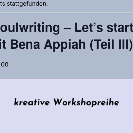
ts stattgefunden.
ulwriting – Let’s star
 Bena Appiah (Teil III)
:00