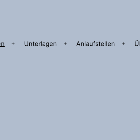
en
Unterlagen
Anlaufstellen
Ü
Menü
Menü
Menü
öffnen
öffnen
öffne