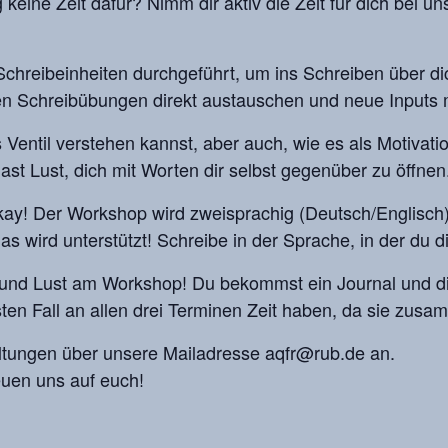
 keine Zeit dafür? Nimm dir aktiv die Zeit für dich bei un
chreibeinheiten durchgeführt, um ins Schreiben über di
den Schreibübungen direkt austauschen und neue Inputs
 Ventil verstehen kannst, aber auch, wie es als Motivation
ast Lust, dich mit Worten dir selbst gegenüber zu öffnen
kay! Der Workshop wird zweisprachig (Deutsch/Englisch)
s wird unterstützt! Schreibe in der Sprache, in der du d
ift und Lust am Workshop! Du bekommst ein Journal und d
besten Fall an allen drei Terminen Zeit haben, da sie zu
altungen über unsere Mailadresse aqfr@rub.de an.
euen uns auf euch!