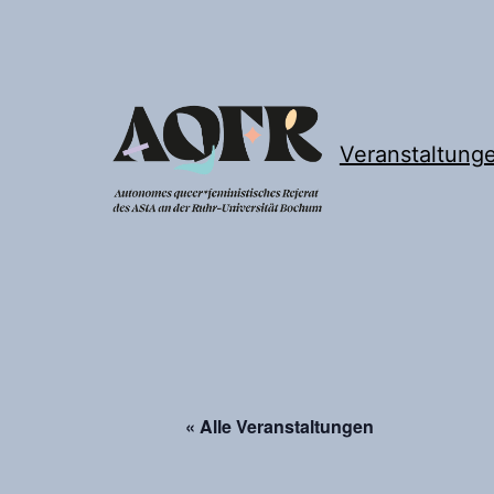
Zum
Inhalt
springen
Veranstaltung
Autonomes
queer*feministisches
Referat
« Alle Veranstaltungen