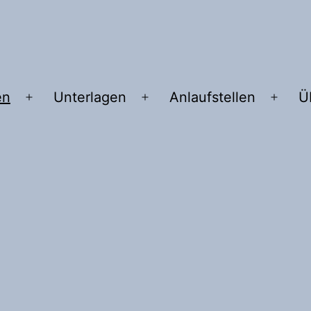
en
Unterlagen
Anlaufstellen
Ü
Menü
Menü
Menü
öffnen
öffnen
öffne