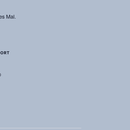
es Mal.
SORT
0