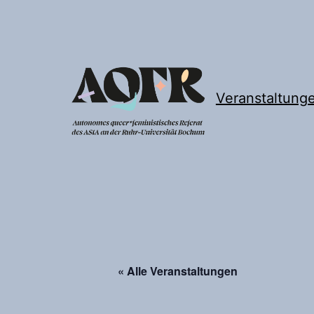
Zum
Inhalt
springen
Veranstaltung
Autonomes
queer*feministisches
Referat
« Alle Veranstaltungen