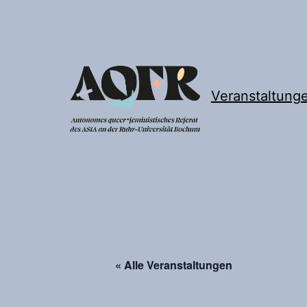
Zum
Inhalt
springen
Veranstaltung
Autonomes
queer*feministisches
Referat
« Alle Veranstaltungen