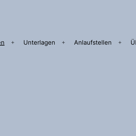
en
Unterlagen
Anlaufstellen
Ü
Menü
Menü
Menü
öffnen
öffnen
öffne