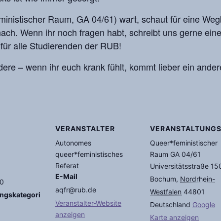
feministischer Raum, GA 04/61) wart, schaut für eine W
ach. Wenn ihr noch fragen habt, schreibt uns gerne ein
für alle Studierenden der RUB!
dere – wenn ihr euch krank fühlt, kommt lieber ein ander
VERANSTALTER
VERANSTALTUNG
Autonomes
Queer*feministischer
queer*feministisches
Raum GA 04/61
Referat
Universitätsstraße 15
E-Mail
Bochum
,
Nordrhein-
00
aqfr@rub.de
Westfalen
44801
ungskategori
Veranstalter-Website
Deutschland
Google
anzeigen
Karte anzeigen