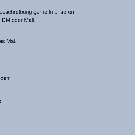
egbeschreibung gerne in unserem
e DM oder Mail.
es Mal.
SORT
0