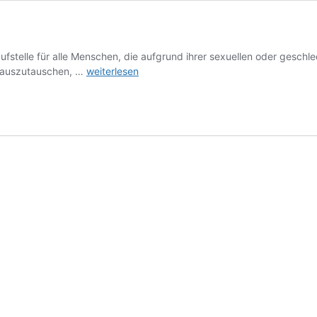
stelle für alle Menschen, die aufgrund ihrer sexuellen oder geschlech
Über
h auszutauschen, …
weiterlesen
uns